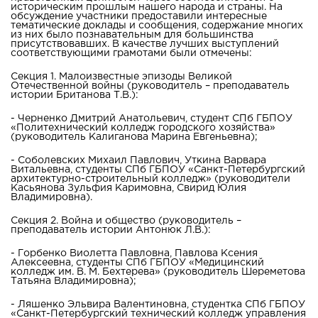
историческим прошлым нашего народа и страны. На
обсуждение участники предоставили интересные
тематические доклады и сообщения, содержание многих
из них было познавательным для большинства
присутствовавших. В качестве лучших выступлений
соответствующими грамотами были отмечены:
Секция 1. Малоизвестные эпизоды Великой
Отечественной войны (руководитель – преподаватель
истории Британова Т.В.):
- Черненко Дмитрий Анатольевич, студент СПб ГБПОУ
«Политехнический колледж городского хозяйства»
(руководитель Калиганова Марина Евгеньевна);
- Соболевских Михаил Павлович, Уткина Варвара
Витальевна, студенты СПб ГБПОУ «Санкт-Петербургский
архитектурно-строительный колледж» (руководители
Касьянова Зульфия Каримовна, Свирид Юлия
Владимировна).
Секция 2. Война и общество (руководитель –
преподаватель истории Антонюк Л.В.):
- Горбенко Виолетта Павловна, Павлова Ксения
Алексеевна, студенты СПб ГБПОУ «Медицинский
колледж им. В. М. Бехтерева» (руководитель Шереметова
Татьяна Владимировна);
- Ляшенко Эльвира Валентиновна, студентка СПб ГБПОУ
«Санкт-Петербургский технический колледж управления